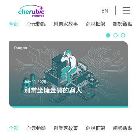
EN
全部
心元動態
創業家故事
跳脫框架
趨勢觀點
July 14, 2026
從世界盃到外星人都能交易：
預測市場如何將「未來」轉化
為新興資產？——專訪 Yoso
July 15, 2026
June 25, 2026
別當坐擁金礦的窮人
共同創辦人 James Shen
AI來了，大腦更要勤健身
全部
心元動態
創業家故事
跳脫框架
趨勢觀點