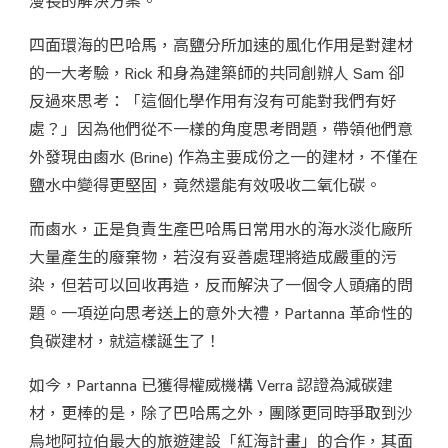
漫長的解決方案。
四面環海的巴哈馬，高鹽分所加速的風化作用是對建材
的一大考驗，Rick 和身為建築師的共同創辦人 Sam 卻
反過來思考：「這個化學作用有沒有可能對我們有好
處？」因為他們從不一樣的角度思考問題，帶領他們意
外發現由鹵水 (Brine) 作為主要成份之一的建材，不僅在
鹽水中變得更堅固，竟然還能有效吸收二氧化碳。
而鹵水，正是負責生產巴哈馬日常用水的海水淡化廠所
大量產生的廢棄物，若沒有妥善處理將造成嚴重的污
染，但若可以回收再造，反而解決了一個令人頭痛的問
題。一項逆向思考送上的意外大禮，Partanna 革命性的
負碳建材，就這樣誕生了！
如今，Partanna 已獲得權威機構 Verra 認證為減碳建
材，更棒的是，除了巴哈馬之外，團隊更同時爭取到沙
烏地阿拉伯最大的旅遊建設「紅海計畫」的合作，其面