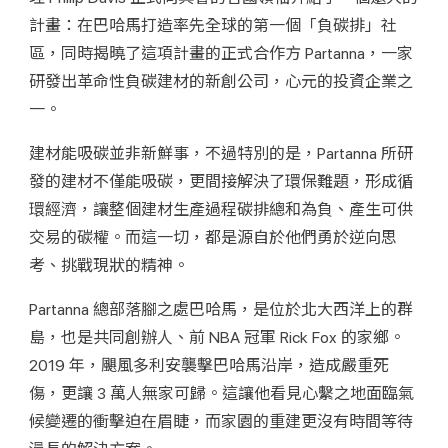
計畫：在巴哈馬打造率先全球的第一個「負碳排」社
區，同時揭曉了這項計畫的正式合作方 Partanna，一家
研發出革命性負碳建材的新創公司，心元的投資企業之
一。
建材能吸碳並非新鮮事，不過特別的是，Partanna 所研
發的建材不僅能吸碳，更間接解決了環保難題，形成循
環經濟，讓整個建材生產過程碳排總和為負、產生可供
交易的碳權。而這一切，都是源自於他們勇於逆向思
考、挑戰現狀的精神。
Partanna 總部落腳之處巴哈馬，是位於北大西洋上的群
島，也是共同創辦人、前 NBA 冠軍 Rick Fox 的家鄉。
2019 年，颶風多利安襲擊巴哈馬沿岸，造成嚴重死
傷，更讓 3 萬人無家可歸。這讓他看見心繫之地面臨氣
候變遷的衝擊迫在眉睫，而家園的重建更沒有時間等待