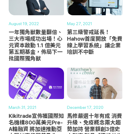
August 19, 2022
May 27, 2021
一年獨角獸數量翻倍、
第三級警戒延長！
三大市場成功出場！心
Hahow首度開放「免費
元資本啟動 1.1 億美元
線上學習系統」讓企業
第五期基金，佈局下一
培訓不中斷
批國際獨角獸
March 31, 2021
December 17, 2020
Kikitrade宣佈獲國際知
馬修嚴選十年有成 消費
名機構800萬美元Pre-
升級、免疫概念兩大趨
A輪融資 將加速推動亞
勢加持 營業額創3億史