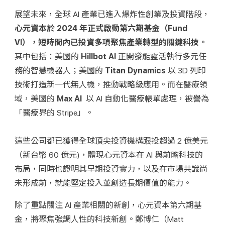
展望未來，全球 AI 產業已進入爆炸性創業及投資階段，
心元資本於 2024 年正式啟動第六期基金（Fund 
VI），短時間內已投資多項聚焦產業轉型的關鍵科技。
其中包括：美國的 
Hillbot AI
 正開發能靈活執行多元任
務的智慧機器人；美國的 
Titan Dynamics
 以 3D 列印
技術打造新一代無人機，推動戰略級應用。而在醫療領
域，美國的 
Max AI 
 以 AI 自動化醫療帳單處理，被譽為
「醫療界的 Stripe」。
這些公司都已獲得全球頂尖投資機構跟投超過 2 億美元
（新台幣 60 億元)，體現心元資本在 AI 與前瞻科技的
布局，同時也證明其早期投資實力，以及在市場共識尚
未形成前，就能堅定投入並創造長期價值的能力。
除了重點關注 AI 產業相關的新創，心元資本第六期基
金，將聚焦強調人性的科技新創。鄭博仁（Matt 