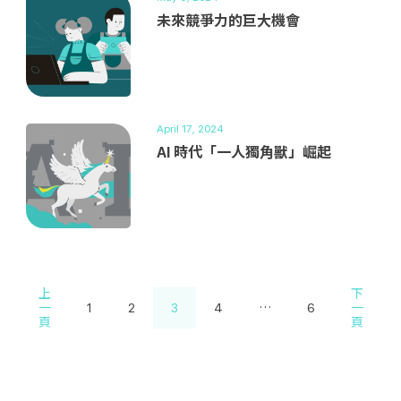
未來競爭力的巨大機會
April 17, 2024
AI 時代「一人獨角獸」崛起
上
下
一
1
2
3
4
…
6
一
頁
頁