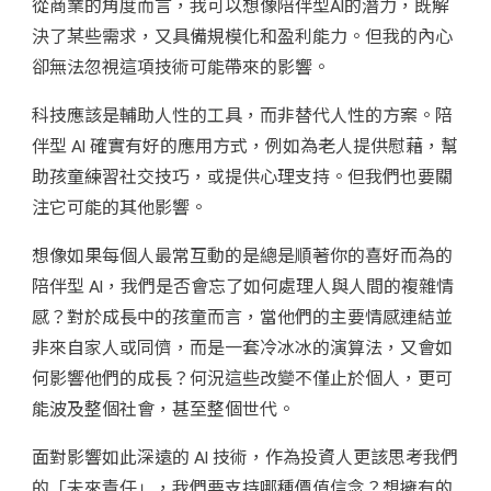
從商業的角度而言，我可以想像陪伴型AI的潛力，既解
決了某些需求，又具備規模化和盈利能力。但我的內心
卻無法忽視這項技術可能帶來的影響。
科技應該是輔助人性的工具，而非替代人性的方案。陪
伴型 AI 確實有好的應用方式，例如為老人提供慰藉，幫
助孩童練習社交技巧，或提供心理支持。但我們也要關
注它可能的其他影響。
想像如果每個人最常互動的是總是順著你的喜好而為的
陪伴型 AI，我們是否會忘了如何處理人與人間的複雜情
感？對於成長中的孩童而言，當他們的主要情感連結並
非來自家人或同儕，而是一套冷冰冰的演算法，又會如
何影響他們的成長？何況這些改變不僅止於個人，更可
能波及整個社會，甚至整個世代。
面對影響如此深遠的 AI 技術，作為投資人更該思考我們
的「未來責任」，我們要支持哪種價值信念？想擁有的