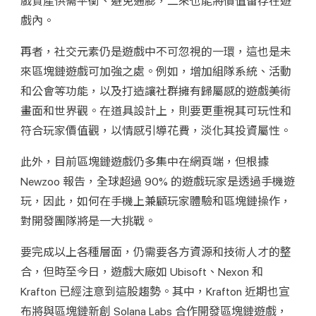
戲資產供需平衡、避免通膨，二來也能將價值留存在遊
戲內。
再者，社交元素仍是遊戲中不可忽視的一環，這也是未
來區塊鏈遊戲可加強之處。例如，增加組隊系統、活動
和公會等功能，以及打造讓社群擁有歸屬感的遊戲美術
畫面和世界觀。在道具設計上，則要更重視其可玩性和
符合玩家價值觀，以情感引導花費，淡化其投資屬性。
此外，目前區塊鏈遊戲仍多集中在網頁端，但根據 
Newzoo 報告，全球超過 90% 的遊戲玩家是透過手機遊
玩，因此，如何在手機上兼顧玩家體驗和區塊鏈操作，
對開發團隊將是一大挑戰。
要完成以上各種層面，仍需要各方資源和技術人才的整
合，但時至今日，遊戲大廠如 Ubisoft、Nexon 和 
Krafton 已經注意到這股趨勢。其中，Krafton 近期也宣
布將與區塊鏈新創 Solana Labs 合作開發區塊鏈遊戲，