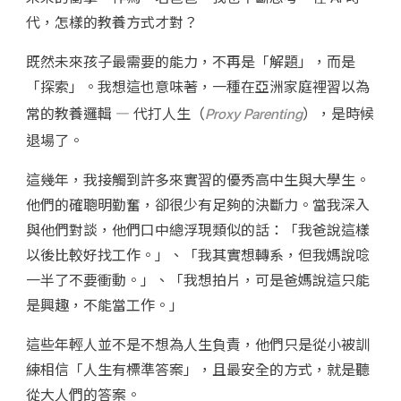
代，怎樣的教養方式才對？
既然未來孩子最需要的能力，不再是「解題」，而是
「探索」。我想這也意味著，一種在亞洲家庭裡習以為
常的教養邏輯 — 代打人生（
Proxy Parenting
），是時候
退場了。
這幾年，我接觸到許多來實習的優秀高中生與大學生。
他們的確聰明勤奮，卻很少有足夠的決斷力。當我深入
與他們對談，他們口中總浮現類似的話：「我爸說這樣
以後比較好找工作。」、「我其實想轉系，但我媽說唸
一半了不要衝動。」、「我想拍片，可是爸媽說這只能
是興趣，不能當工作。」
這些年輕人並不是不想為人生負責，他們只是從小被訓
練相信「人生有標準答案」，且最安全的方式，就是聽
從大人們的答案。