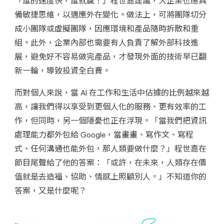
「誰的速度快，誰就贏！」程世嘉建議，大企業也應具
備敏捷思維，以適應外在變化。做法上，可將團隊切分
成小團隊或虛擬團隊，因應環境和產品隨時拆散和重
組。此外，企業內部也需要有人負責了解外部科技進
展，避免好不容易做完產品，才發現外面的技術早已翻
新一輪，導致投資全白費。
而對個人來說，當 AI 在工作和生活中佔據的比例越來越
高，讓我們得以享受到更個人化的服務、更有效率的工
作，但同時，另一個隱憂也正在浮現。「當我們把資訊
處理能力都外包給 Google，當畫畫、寫作文、寫程
式、任何溝通也能外包，那人類要做什麼？」程世嘉在
節目尾聲給了他的答案：「或許，在未來，人類存在價
值就是去造福、協助、情感上照顧別人。」不知道你的
答案，又是什麼呢？