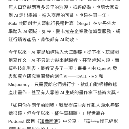
無人車穿越兩百多公里的沙漠，抵達終點，也讓大家看
到 AI 走出學術、進入商用的可能。也是在同一年， 
iKala 共同創辦人暨執行長程世嘉（Sega）在史丹佛大
學踏入 AI 領域，如今，愛卡拉在企業數位轉型服務、網
紅行銷等產品，背後都有 AI 助攻。
今年以來，AI 更是加速映入大眾眼簾。從下棋、玩遊戲
到寫作文，AI 不只能力越來越逼近、甚至超越人類，而
這些技能列表，最近又多了一項：畫畫。由 OpenAI 發
表和獨立研究室開發的創作AI——DALL·E 2 和 
Midjourney，只需要給它們幾行字、就能自動根據敘述
產出畫作，甚至有人靠著 AI 生成的畫作拿下藝術大獎。
「如果你在兩年前問我，我覺得這些創作離人類水準都
還很遠，但今年以來，整件事翻轉，」程世嘉在 
Podcast 節目《
知識衝浪
》中分享，「這些技術已經影