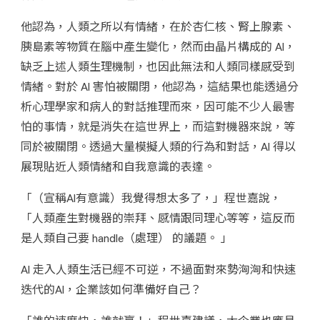
他認為，人類之所以有情緒，在於杏仁核、腎上腺素、
胰島素等物質在腦中產生變化，然而由晶片構成的 AI，
缺乏上述人類生理機制，也因此無法和人類同樣感受到
情緒。對於 AI 害怕被關閉，他認為，這結果也能透過分
析心理學家和病人的對話推理而來，因可能不少人最害
怕的事情，就是消失在這世界上，而這對機器來說，等
同於被關閉。透過大量模擬人類的行為和對話，AI 得以
展現貼近人類情緒和自我意識的表達。
「（宣稱AI有意識）我覺得想太多了，」程世嘉說，
「人類產生對機器的崇拜、感情跟同理心等等，這反而
是人類自己要 handle（處理） 的議題。 」
AI 走入人類生活已經不可逆，不過面對來勢洶洶和快速
迭代的AI，企業該如何準備好自己？