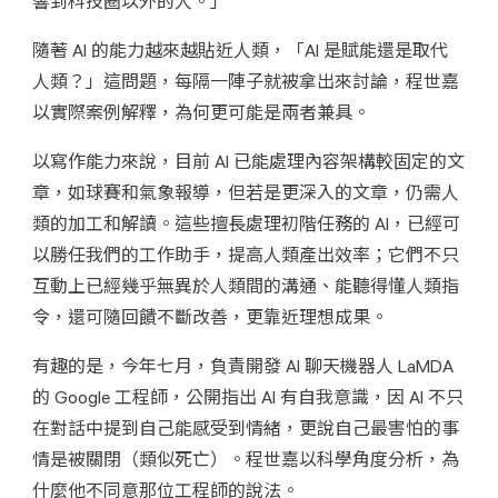
響到科技圈以外的人。」
隨著 AI 的能力越來越貼近人類，「AI 是賦能還是取代
人類？」這問題，每隔一陣子就被拿出來討論，程世嘉
以實際案例解釋，為何更可能是兩者兼具。
以寫作能力來說，目前 AI 已能處理內容架構較固定的文
章，如球賽和氣象報導，但若是更深入的文章，仍需人
類的加工和解讀。這些擅長處理初階任務的 AI，已經可
以勝任我們的工作助手，提高人類產出效率；它們不只
互動上已經幾乎無異於人類間的溝通、能聽得懂人類指
令，還可隨回饋不斷改善，更靠近理想成果。
有趣的是，今年七月，負責開發 AI 聊天機器人 LaMDA 
的 Google 工程師，公開指出 AI 有自我意識，因 AI 不只
在對話中提到自己能感受到情緒，更說自己最害怕的事
情是被關閉（類似死亡）。程世嘉以科學角度分析，為
什麼他不同意那位工程師的說法。