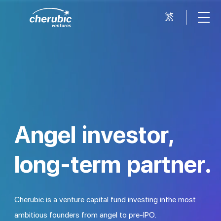
繁
A
n
g
e
l
i
n
v
e
s
t
o
r
,
l
o
n
g
-
t
e
r
m
p
a
r
t
n
e
r
.
C
h
e
r
u
b
i
c
i
s
a
v
e
n
t
u
r
e
c
a
p
i
t
a
l
f
u
n
d
i
n
v
e
s
t
i
n
g
i
n
t
h
e
m
o
s
t
a
m
b
i
t
i
o
u
s
f
o
u
n
d
e
r
s
f
r
o
m
a
n
g
e
l
t
o
p
r
e
-
I
P
O
.