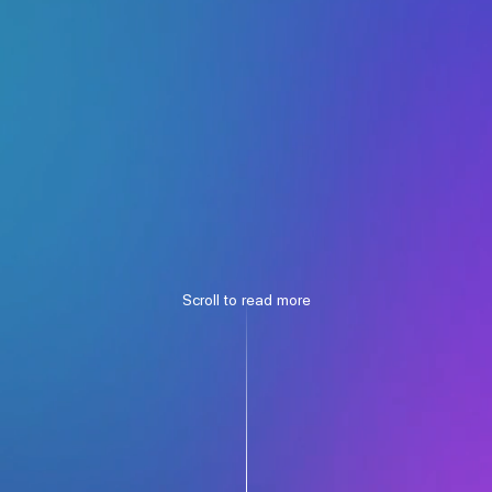
S
c
r
o
l
l
t
o
r
e
a
d
m
o
r
e